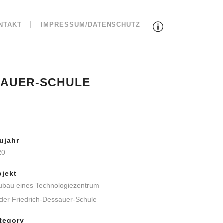
NTAKT
IMPRESSUM/DATENSCHUTZ
SAUER-SCHULE
ujahr
20
ojekt
ubau eines Technologiezentrum
der Friedrich-Dessauer-Schule
tegory