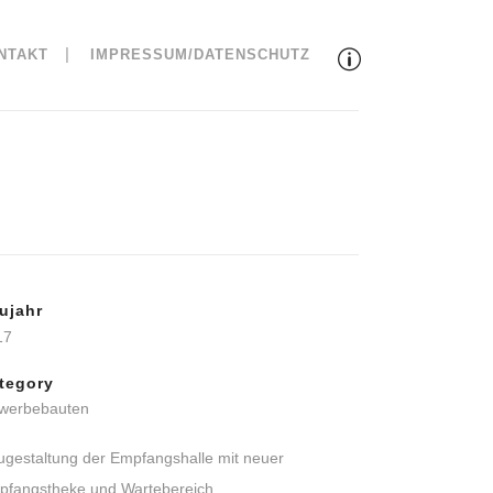
NTAKT
IMPRESSUM/DATENSCHUTZ
ujahr
17
tegory
werbebauten
gestaltung der Empfangshalle mit neuer
pfangstheke und Wartebereich